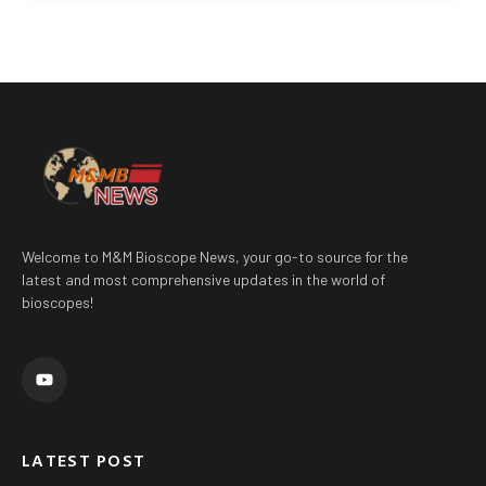
Welcome to M&M Bioscope News, your go-to source for the
latest and most comprehensive updates in the world of
bioscopes!
Y
o
u
t
u
b
e
LATEST POST