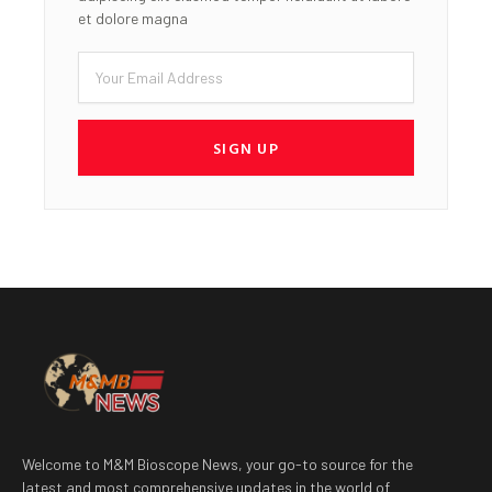
et dolore magna
Email
SIGN UP
Welcome to M&M Bioscope News, your go-to source for the
latest and most comprehensive updates in the world of