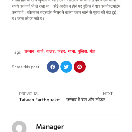
रुपये का कर्ज भी ले रखा था। कोई आरोप न होने पर पुलिस ने शव का पोस्टमार्टम
कराया है। कोतवाल चंद्रकांत मिश्र ने बताया जहर खाने से युवक की मौत हुई
है। जांच की जा रही है।
उन्नाव
,
कर्ज
,
कलह
,
जहर
,
थाना
,
पुलिस
,
मौत
Tags
S
S
S
Share this post:
h
h
h
a
a
a
r
r
r
e
e
e
Prev
Nex
PREVIOUS
NEXT
o
o
o
Taiwan Earthquake: 7.5 की तीव्रता वाले झटकों से हिला ताइवान, 25 साल में आया सबसे भीषण भूकंप
उन्नाव में बस और लोडर की टक्कर, बस चालक की मौत
n
n
n
f
t
p
a
w
i
c
i
n
Manager
e
t
t
b
t
e