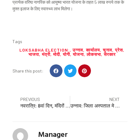
प्रत्येक वरिष्ठ नागरिक को आयुष्मा भारत योजना के तहत 5 लाख रुपये तक के
मुफ्त इलाज के लिए स्वास्थ्य लाभ मिलेगा।
Tags
LOKSABHA ELECTION:
,
उन्नाव
,
कार्यालय
,
चुनाव
,
प्रेस
,
भाजपा
,
मंत्री
,
मोदी
,
योगी
,
योजना
,
लोकसभा
,
सरकार
S
S
S
Share this post:
h
h
h
a
a
a
r
r
r
e
e
e
Prev
Nex
PREVIOUS
NEXT
o
o
o
नवरात्रि: 8वां दिन, मंदिरों में श्रद्धालुओं की भीड़
उन्नाव: जिला अस्पताल मे डीएम व सीडीओ की छापेमारी, मिली खामियां
n
n
n
f
t
p
a
w
i
c
i
n
Manager
e
t
t
b
t
e