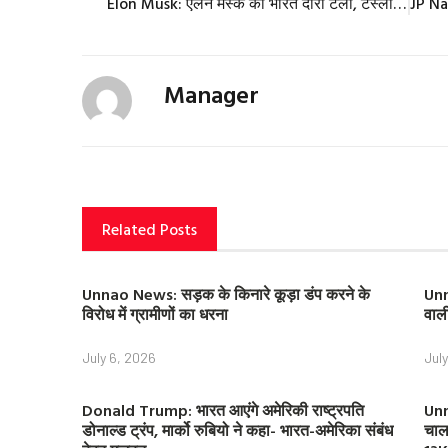
Elon Musk: एलन मस्क का भारत दौरा टला, टेस्ला प्रमुख ने खुद पोस्ट कर बताई इसकी वजह, पढ़ें
Manager
Related Posts
Unnao News: सड़क के किनारे कूड़ा डंप करने के
Unn
विरोध में ग्रामीणों का धरना
वाल
July 6, 2026
Jul
Donald Trump: भारत आएंगे अमेरिकी राष्ट्रपति
Unn
डोनाल्ड ट्रंप, मार्को रुबियो ने कहा- भारत-अमेरिका संबंध
चाल