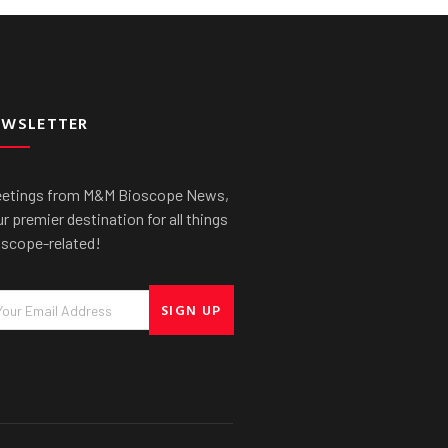
EWSLETTER
eetings from M&M Bioscope News,
r premier destination for all things
oscope-related!
ail
SIGN UP