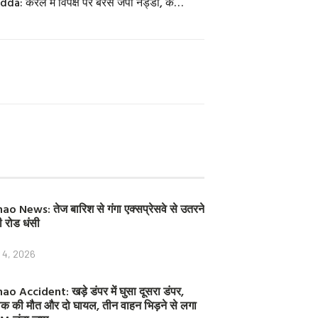
JP Nadda: केरल में विपक्ष पर बरसे जेपी नड्डा, कहा- वैचारिक दिवालियापन के शिकार हो गए हैं कांग्रेस और वामदल
n
n
n
f
t
p
a
w
i
c
i
n
e
t
t
b
t
e
o
e
r
o
r
e
k
s
t
ao News: तेज बारिश से गंगा एक्सप्रेसवे से उतरने
ी रोड धंसी
y 4, 2026
ao Accident: खड़े डंपर में घुसा दूसरा डंपर,
क की मौत और दो घायल, तीन वाहन भिड़ने से लगा