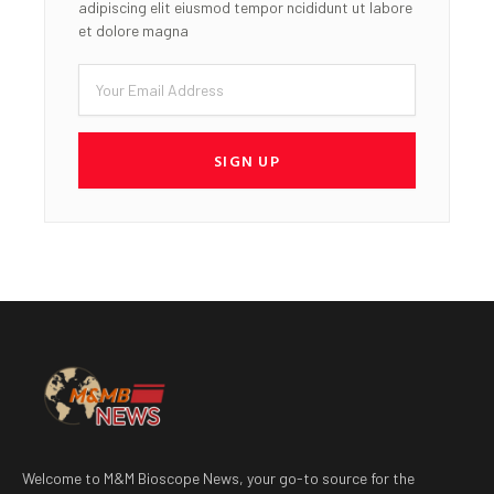
adipiscing elit eiusmod tempor ncididunt ut labore
et dolore magna
Email
SIGN UP
Welcome to M&M Bioscope News, your go-to source for the