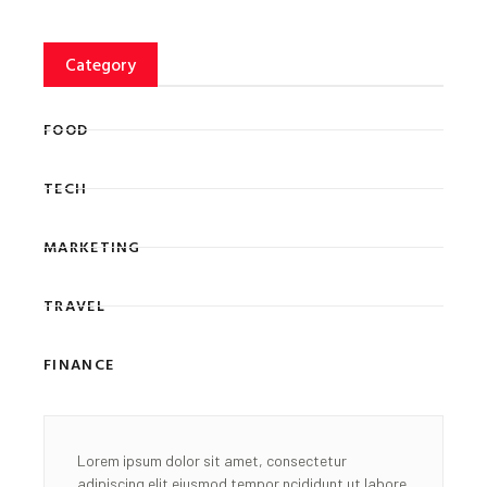
Category
FOOD
TECH
MARKETING
TRAVEL
FINANCE
Lorem ipsum dolor sit amet, consectetur
adipiscing elit eiusmod tempor ncididunt ut labore