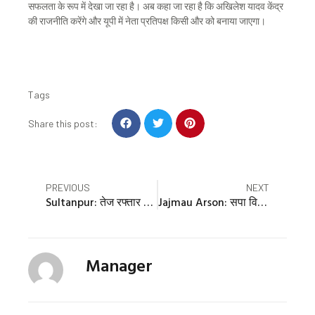
सफलता के रूप में देखा जा रहा है। अब कहा जा रहा है कि अखिलेश यादव केंद्र
की राजनीति करेंगे और यूपी में नेता प्रतिपक्ष किसी और को बनाया जाएगा।
Tags
S
S
S
Share this post:
h
h
h
a
a
a
r
r
r
e
e
e
Prev
Nex
PREVIOUS
NEXT
o
o
o
Sultanpur: तेज रफ्तार एसयूपी ने सामने से आ रहे ऑटो को मारी टक्कर, दो बजुर्ग समेत तीन की मौत
Jajmau Arson: सपा विधायक इरफान सोलंकी की सजा पर सुनवाई पूरी, फैसला कुछ घंटों में..रिजवान ने कही ये बात
n
n
n
f
t
p
a
w
i
c
i
n
Manager
e
t
t
b
t
e
o
e
r
o
r
e