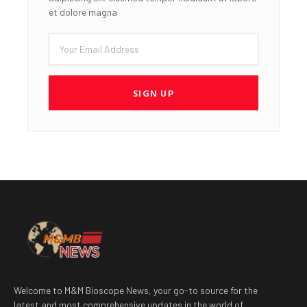
et dolore magna
Email
SIGN UP
Welcome to M&M Bioscope News, your go-to source for the
latest and most comprehensive updates in the world of