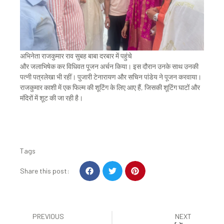
अभिनेता राजकुमार राव सुबह बाबा दरबार में पहुंचे
और जलाभिषेक कर विधिवत पूजन अर्चन किया। इस दौरान उनके साथ उनकी
पत्नी पत्रलेखा भी रहीं। पुजारी टेनारायण और सचिन पांडेय ने पूजन करवाया।
राजकुमार काशी में एक फिल्म की शूटिंग के लिए आए हैं, जिसकी शूटिंग घाटों और
मंदिरों में शूट की जा रही है।
Tags
S
S
S
Share this post:
h
h
h
a
a
a
r
r
r
e
e
e
Prev
Nex
PREVIOUS
NEXT
o
o
o