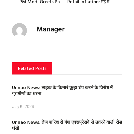
PM Modi Greets Pawan: सीएम चंद्रबाबू नायडू के शपथ ग्रहण समारोह में पहुंचे पीएम मोदी, पवन कल्याण से की मुलाकात
Retail Inflation: मई में खुदरा महंगाई दर 12 महीने के निचले स्तर पर, 4.75 प्रतिशत पर पहुंचा आंकड़ा
n
n
n
f
t
p
a
w
i
c
i
n
Manager
e
t
t
b
t
e
o
e
r
o
r
e
k
s
t
Related Posts
Unnao News: सड़क के किनारे कूड़ा डंप करने के विरोध में
ग्रामीणों का धरना
July 6, 2026
Unnao News: तेज बारिश से गंगा एक्सप्रेसवे से उतरने वाली रोड
धंसी