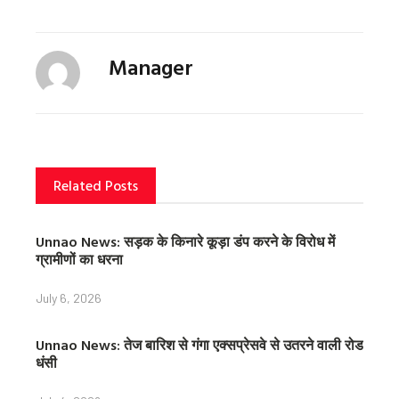
f
t
p
a
w
i
c
i
n
Manager
e
t
t
b
t
e
o
e
r
o
r
e
k
s
t
Related Posts
Unnao News: सड़क के किनारे कूड़ा डंप करने के विरोध में
ग्रामीणों का धरना
July 6, 2026
Unnao News: तेज बारिश से गंगा एक्सप्रेसवे से उतरने वाली रोड
धंसी