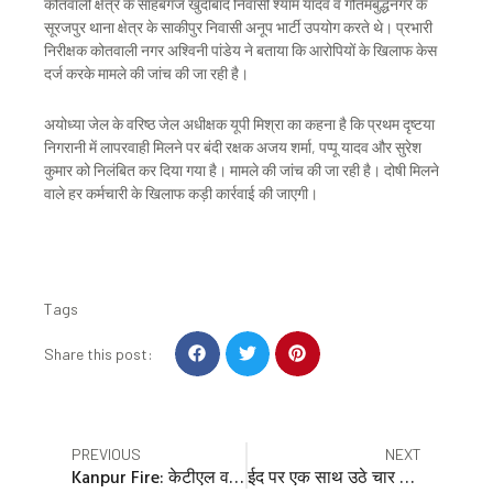
कोतवाली क्षेत्र के साहबगंज खुर्दाबाद निवासी श्याम यादव व गौतमबुद्धनगर के
सूरजपुर थाना क्षेत्र के साकीपुर निवासी अनूप भार्टी उपयोग करते थे। प्रभारी
निरीक्षक कोतवाली नगर अश्विनी पांडेय ने बताया कि आरोपियों के खिलाफ केस
दर्ज करके मामले की जांच की जा रही है।
अयोध्या जेल के वरिष्ठ जेल अधीक्षक यूपी मिश्रा का कहना है कि प्रथम दृष्टया
निगरानी में लापरवाही मिलने पर बंदी रक्षक अजय शर्मा, पप्पू यादव और सुरेश
कुमार को निलंबित कर दिया गया है। मामले की जांच की जा रही है। दोषी मिलने
वाले हर कर्मचारी के खिलाफ कड़ी कार्रवाई की जाएगी।
Tags
S
S
S
Share this post:
h
h
h
a
a
a
r
r
r
e
e
e
Prev
Nex
PREVIOUS
NEXT
o
o
o
Kanpur Fire: केटीएल वर्कशाॅप में शॉर्ट सर्किट से लगी भीषण आग, 15 कारें जली…दमकल की छह गाड़ियों ने पाया काबू
ईद पर एक साथ उठे चार बेटियों के जनाजे: नदी में नहाने गईं चार लड़कियां डूबीं, बकरीद पर नाना के घर आई थीं सभी
n
n
n