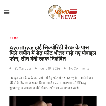
Skip
to
Menu
content
BLOG
Ayodhya: हाई सिक्योरिटी बैरक के पास
मिले जमीन में डेढ़ फीट भीतर गाड़े गए मोबाइल
फोन, तीन बंदी रक्षक निलंबित
By
Manager
June 18, 2024
No Comments
मोबाइल फोन बैरक के पास जमीन में डेढ़ फीट भीतर गाड़े गए थे। मामले में चार
बंदियों के खिलाफ केस दर्ज किया गया है। अलग-अलग मामलों में निरुद्ध
सुल्तानपुर व अयोध्या के बंदी मोबाइल फोन का उपयोग कर रहे थे।