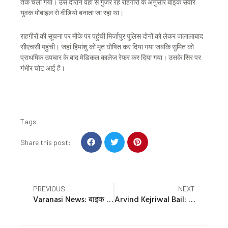
तक चला गया। उस दौरान वहां से गुजर रहे राहगीरों के अनुसार बाइक सवार
युवक मोबाइल से वीडियो बनाता जा रहा था।
राहगीरों की सूचना पर मौके पर पहुंची मिर्जापुर पुलिस दोनों को लेकर जलालाबाद
सीएचसी पहुंची। जहां हिमांशु को मृत घोषित कर दिया गया जबकि सुमित को
प्राथमिक उपचार के बाद मेडिकल कालेज रेफर कर दिया गया। उसके सिर पर
गंभीर चोट आई है।
Tags
S
S
S
Share this post:
h
h
h
a
a
a
r
r
r
e
e
e
Prev
Nex
PREVIOUS
NEXT
o
o
o
Varanasi News: बाइक सवार को बचाने में गड्ढे में पलटी बस, 40 यात्री थे सवार, 20 लोग घायल; एक की मौत
Arvind Kejriwal Bail: केजरीवाल को बड़ा झटका, अभी जेल में ही रहेंगे सीएम; हाईकोर्ट का जमानत देने से इनकार
n
n
n
f
t
p
a
w
i