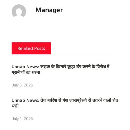
c
i
n
Manager
e
t
t
b
t
e
o
e
r
o
r
e
k
s
t
Related Posts
Unnao News: सड़क के किनारे कूड़ा डंप करने के विरोध में
ग्रामीणों का धरना
July 6, 2026
Unnao News: तेज बारिश से गंगा एक्सप्रेसवे से उतरने वाली रोड
धंसी
July 4, 2026