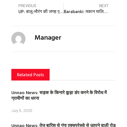
e
e
e
Prev
Nex
PREVIOUS
NEXT
o
o
o
UP: बालू-मौरंग की जगह एम-सैंड को प्रोत्साहित करेगी सरकार, शीघ्र घोषित की जाएगी नीति
Barabanki: मकान मालिक की प्रताड़ना से तंग पॉलिटेक्निक के छात्र ने फंदे पर लटक कर जान दी, सुसाइड नोट बरामद
n
n
n
f
t
p
a
w
i
c
i
n
Manager
e
t
t
b
t
e
o
e
r
o
r
e
k
s
t
Related Posts
Unnao News: सड़क के किनारे कूड़ा डंप करने के विरोध में
ग्रामीणों का धरना
July 6, 2026
Unnao News: तेज बारिश से गंगा एक्सप्रेसवे से उतरने वाली रोड