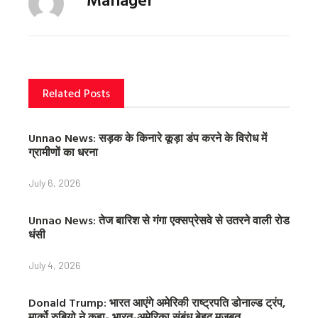
b
t
e
o
e
r
o
r
e
k
s
t
Related Posts
Unnao News: सड़क के किनारे कूड़ा डंप करने के विरोध में
ग्रामीणों का धरना
July 6, 2026
Unnao News: तेज बारिश से गंगा एक्सप्रेसवे से उतरने वाली रोड
धंसी
July 4, 2026
Donald Trump: भारत आएंगे अमेरिकी राष्ट्रपति डोनाल्ड ट्रंप,
मार्को रुबियो ने कहा- भारत-अमेरिका संबंध बेहद मजबूत