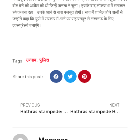
वोट देने की अपील की थी जिन्हें जनता ने चुना। इसके बाद लोकसभा में लगातार
संपर्क बना रहा। उनके आने से सपा मजबूत होगी। सपा में शामिल होने वालों से
उन्होंने कहा कि यूपी में सरकार में आने पर सहारनपुर से लखनऊ के लिए
एक्सप्रेसवे बनाएंगे।
उन्नाव
,
पुलिस
Tags
S
S
S
Share this post:
h
h
h
a
a
a
r
r
r
e
e
e
Prev
Nex
PREVIOUS
NEXT
o
o
o
Hathras Stampede: भोले बाबा और डीएम-एसपी से होगी पूछताछ… नारायण साकार हरि आएंगे या मैनपुरी में होंगे बयान
Hathras Stampede Highlights: हाथरस में 121 की मौतों की जांच को न्यायिक आयोग गठित, ‘भोले बाबा’ का आया बयान
n
n
n
f
t
p
a
w
i
c
i
n
Manager
e
t
t