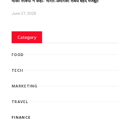
मार्को रुबियो ने कहा- भारत-अमेरिका संबंध बेहद मजबूत
June 27, 2026
Category
FOOD
TECH
MARKETING
TRAVEL
FINANCE