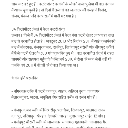
सोच कर डरे हुए हैं। कटरी क्षेत्र के गांवों के जोड़ने वाली पुलिया भी बाढ़ की जद
में आकर डूब चुकी है। दो दिनों में तेजी से बढ़े जलस्तर की वजह से विनोद,
संजय, पंकज आदि की फसलों में पानी भर गया है।
84 किलोमीटर लंबाई में फैला कटरी क्षेत्र
उन्नाव। जिले में 84 किलोमीटर लंबाई में फैला गंगा कटरी क्षेत्र लगभग हर साल
बाढ़ से प्रभावित होता है। अक्टूबर 2010 और सितंबर 2011 में आई प्रलयंकारी
बाढ़ में बांगरमऊ, गंजमुरादाबाद, सफीपुर, सिकंदरपुर सरोसी और बीघापुर ब्लॉकों
में फैले कटरी क्षेत्र के 300 गांव प्रभावित हुए थे। बाढ़ प्रभावित क्षेत्रों में राहत
सामग्री और सहायता पहुंचाने के लिए वर्ष 2010 में सेना की मदद लेनी पड़ी थी
जबकि वर्ष 2011 मेें पीएसी को तैनात किया गया था।
ये गांव होते प्रभावित
– बांगरमऊ ब्लॉक में कटरी गदनपुर, आहार, अहिरन पुरवा, जगन्नगर,
मेलारामकुंवर, अटवा, जमुनिहा बंगर सहित करीब दो दर्जन गांव हैं।
– गंजमुरादाबाद ब्लॉक मेंं भिखारीपुर पतासिया, सिरधरपुर, आलमऊ सराय,
दानापुर, दरियापुर, खैरहन, देवखरी, चोरहा, कुशराजपुर सहित 12 गांव।
– फतेहपुर चौरासी ब्लॉक में जाजामऊ, जाजामऊ एहतमाली, जाजामऊ गैर
एहतमाली, दबौली, गड़ाई, खग्गापुरवा, धन्नापुरवा, अवधिनखेड़ा, इस्माइलपुर,