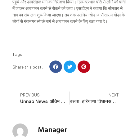
पहुंचे और डामरीकृत मार्ग का निरीक्षण किया। ग्राम प्रधान पति से लोगों को पानी
में जाकर आवागमन करने से रोकने को कहा। एसडीएम ने बताया कि सोमवार से
नाव का संचालन शुरू किया जाएगा। तब तक पसनिया खेड़ा व सीताराम खेड़ा के
लोगों से गंगानगर संपर्क मार्ग से आवागमन करने के लिए कहा गया है।
Tags
S
S
S
Share this post:
h
h
h
a
a
a
r
r
r
e
e
e
Prev
Nex
PREVIOUS
NEXT
o
o
o
Unnao News: अंतिम सांसें गिन रहे पुलों पर रफ्तार भर रही जिंदगी
बसपा: हरियाणा विधानसभा चुनाव की पूरी कमान आनंद और आकाश को, लंबे समय के बाद हुई भाई की वापसी
n
n
n
f
t
p
a
w
i
c
i
n
Manager
e
t
t
b
t
e