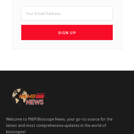
Email
SIGN UP
Welcome to M&M Bioscope News, your go-to source for the
latest and most comprehensive updates in the world of
bioscopes!