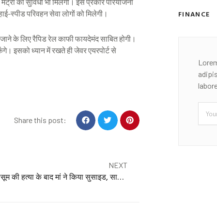
मेट्रो की सुविधा भी मिलेगी। इस प्रकार परियोजना
 हाई-स्पीड परिवहन सेवा लोगों को मिलेगी।
FINANCE
ी जाने के लिए रैपिड रेल काफी फायदेमंद साबित होगी।
ेंगे। इसको ध्यान में रखते ही जेवर एयरपोर्ट से
Lorem
adipi
labor
Email
S
S
S
Share this post:
h
h
h
a
a
a
r
r
r
Next
e
e
e
NEXT
UP: मासूम की हत्या के बाद मां ने किया सुसाइड, साड़ी के दोनों सिरों से लटके थे शव, पोस्टमार्टम में हुआ ये खुलासा
o
o
o
n
n
n
f
t
p
a
w
i