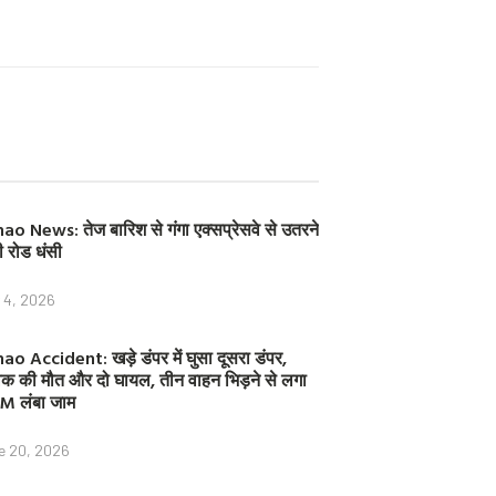
c
i
n
e
t
t
b
t
e
o
e
r
o
r
e
k
s
t
ao News: तेज बारिश से गंगा एक्सप्रेसवे से उतरने
ी रोड धंसी
y 4, 2026
ao Accident: खड़े डंपर में घुसा दूसरा डंपर,
क की मौत और दो घायल, तीन वाहन भिड़ने से लगा
M लंबा जाम
e 20, 2026