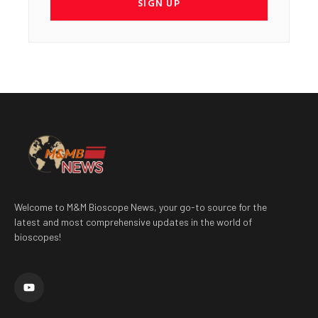
SIGN UP
Welcome to M&M Bioscope News, your go-to source for the
latest and most comprehensive updates in the world of
bioscopes!
Y
o
u
t
u