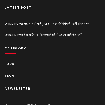
b
e
LATEST POST
Unnao News: सड़क के किनारे कूड़ा डंप करने के विरोध में ग्रामीणों का धरना
Unnao News: तेज बारिश से गंगा एक्सप्रेसवे से उतरने वाली रोड धंसी
CATEGORY
FOOD
TECH
NEWSLETTER
Greetings from M&M Bioscope News, your premier destination for