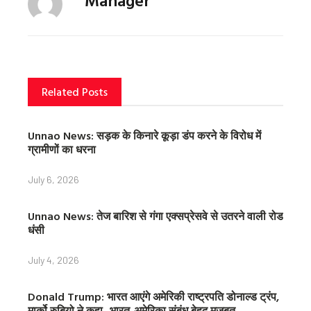
b
t
e
o
e
r
o
r
e
k
s
t
Related Posts
Unnao News: सड़क के किनारे कूड़ा डंप करने के विरोध में
ग्रामीणों का धरना
July 6, 2026
Unnao News: तेज बारिश से गंगा एक्सप्रेसवे से उतरने वाली रोड
धंसी
July 4, 2026
Donald Trump: भारत आएंगे अमेरिकी राष्ट्रपति डोनाल्ड ट्रंप,
मार्को रुबियो ने कहा- भारत-अमेरिका संबंध बेहद मजबूत