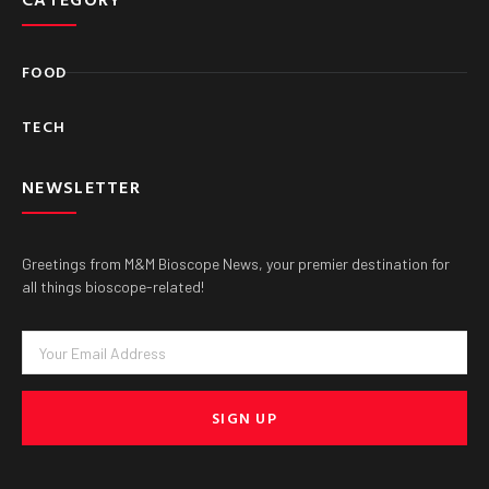
FOOD
TECH
NEWSLETTER
Greetings from M&M Bioscope News, your premier destination for
all things bioscope-related!
Email
SIGN UP