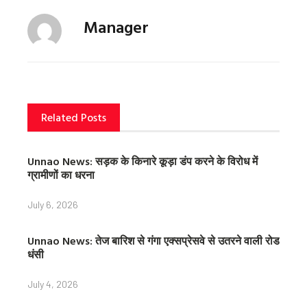
c
i
n
Manager
e
t
t
b
t
e
o
e
r
o
r
e
k
s
t
Related Posts
Unnao News: सड़क के किनारे कूड़ा डंप करने के विरोध में
ग्रामीणों का धरना
July 6, 2026
Unnao News: तेज बारिश से गंगा एक्सप्रेसवे से उतरने वाली रोड
धंसी
July 4, 2026