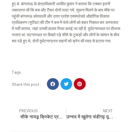
हुए थे. बांगरमऊ के क्षेत्राधिकारी अरविंद कुमार ने बताया कि टक्कर इतनी
जबरदस्त थी कि बस और टैंकर दोनों पलट गये. सूचना मिलने के बाद मौके पर
पहुंची बांगरमऊ कोतवाली और उत्तर प्रदेश एक्सप्रेसवे औद्योगिक विकास
प्राधिकरण (यूपीडा) की टीम ने बस में फंसे लोगों को बाहर निकाल कर अस्पताल
में भर्ती कराया, जहां उनकी हालत स्थिर बताई जा रही है. दुर्घटनास्थल पर वीभत्स
नजारा था. घटनास्थल पर बिखरे पड़े शीशे के टुकड़ों और लोगों के सामान के बीच
शव पड़े हुए थे, दोनों दुर्घटनाग्रस्त वाहनों को क्रेन की मदद से हटाया गया.
Tags
S
S
S
Share this post:
h
h
h
a
a
a
r
r
r
e
e
e
Prev
Nex
PREVIOUS
NEXT
o
o
o
सीके नायडू क्रिकेट प्रतियोगिता में उन्नाव चैंपियन
उन्नाव में खुलेगा चंडीगढ़ यूनिवर्सिटी का नया कैंपस, 45 फ्यूचरिस्टिक कोर्स की होगी पढ़ाई, देखें तस्वीरें
n
n
n
f
t
p
a
w
i