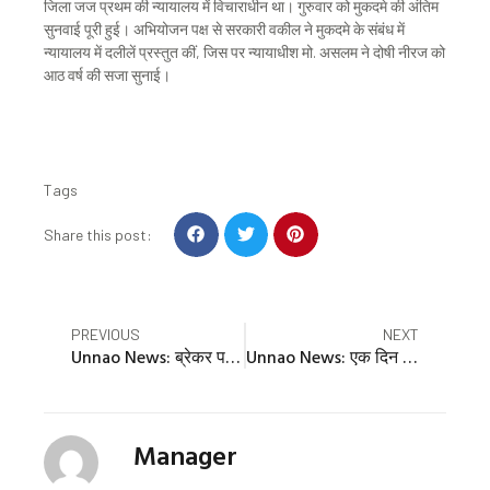
जिला जज प्रथम की न्यायालय में विचाराधीन था। गुरुवार को मुकदमे की अंतिम
सुनवाई पूरी हुई। अभियोजन पक्ष से सरकारी वकील ने मुकदमे के संबंध में
न्यायालय में दलीलें प्रस्तुत कीं, जिस पर न्यायाधीश मो. असलम ने दोषी नीरज को
आठ वर्ष की सजा सुनाई।
Tags
S
S
S
Share this post:
h
h
h
a
a
a
r
r
r
e
e
e
Prev
Nex
PREVIOUS
NEXT
o
o
o
Unnao News: ब्रेकर पर ट्रैक्टर उछलने से सड़क पर गिरा चालक, ट्राली का पहिया चढ़ा, मौत
Unnao News: एक दिन के लिए डीएम, एसपी और बीएसए बनीं छात्राएं
n
n
n
f
t
p
a
w
i
c
i
n
Manager
e
t
t
b
t
e