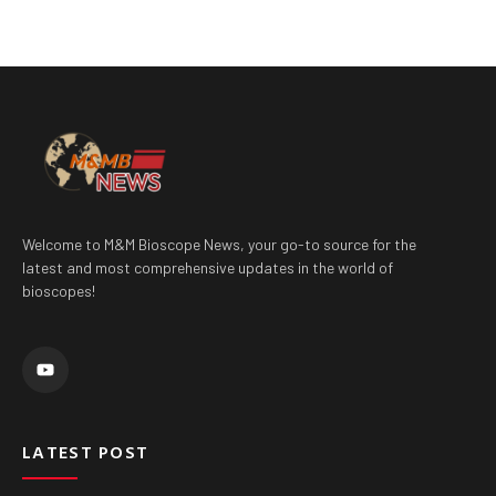
Welcome to M&M Bioscope News, your go-to source for the
latest and most comprehensive updates in the world of
bioscopes!
Y
o
u
t
u
b
e
LATEST POST