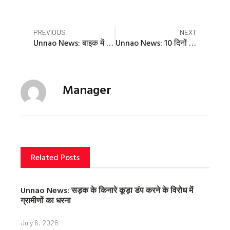
a
a
a
r
r
r
e
e
e
Prev
Nex
PREVIOUS
NEXT
o
o
o
Unnao News: बाइक में डंडा मारकर चालक को गिराया, 8500 रुपये लूटे
Unnao News: 10 दिनों में भरे पांच हजार गड्ढे, अभी 23 हजार बाकी
n
n
n
f
t
p
a
w
i
c
i
n
Manager
e
t
t
b
t
e
o
e
r
o
r
e
k
s
t
Related Posts
Unnao News: सड़क के किनारे कूड़ा डंप करने के विरोध में
ग्रामीणों का धरना
July 6, 2026