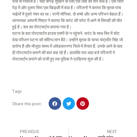
पास से निकली है। यहां कपड़े सुखाने के लिए एक लोहे का तार बंधा है। एक सिरा
पेड़ में और दूसरा सिरा एक खिड़की में बंधा है। परिजनों ने बताया कि मृतक पांच
भाईयों में दूसरे नंबर का था। पत्नी मोनिका, दो बच्चे और अन्य परिजन बेहाल हैं।
थानाध्यक्ष अश्वनी मिश्रा ने बताया कि करंट की चपेट में आने से सिपाही की मौत
हुई है। शव का पोस्टमार्टम कराया गया है।
घटना के बाद पोस्टमार्टम हाउस एसपी के न पहुंचने, करंट के साथ सिर में चोट
देख परिजन घटना को संदिग्ध मान बैठे। उन्होंने मृतक के चाचा चंद्रवीर सिंह जो
दारोगा हैं और मौजूदा समय में अंबेडकरनगर जिले में तैनात हैं, उनके आने के बाद
ही पोस्टमार्टम कराने की बात कह रहे हैं। हालांकि रात आठ बजे परिजनों ने
पोस्टमार्टम कराने को राजी हुए तब पुलिस ने प्रक्रिया शुरू की है।
Tags
S
S
S
Share this post:
h
h
h
a
a
a
r
r
r
e
e
e
Prev
Nex
PREVIOUS
NEXT
o
o
o