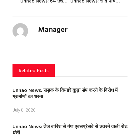
Unnao News: 64 उद्यमियों ने 80 स्टॉल लगाकर दिखाए उत्पाद
Unnao News: साढ़े पांच करोड़ से सुधरेंगे शहर के 42 खस्ताहाल रास्ते
n
n
n
f
t
p
a
w
i
c
i
n
Manager
e
t
t
b
t
e
o
e
r
o
r
e
k
s
t
Related Posts
Unnao News: सड़क के किनारे कूड़ा डंप करने के विरोध में
ग्रामीणों का धरना
July 6, 2026
Unnao News: तेज बारिश से गंगा एक्सप्रेसवे से उतरने वाली रोड
धंसी