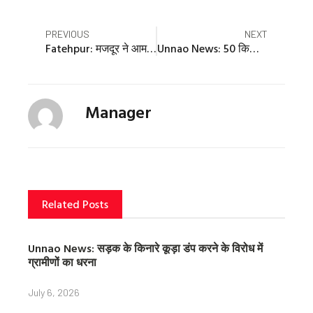
r
r
r
e
e
e
Prev
Nex
PREVIOUS
NEXT
o
o
o
Fatehpur: मजदूर ने आम के पेड़ से फंदा लगाकर दी जान, परिजनों में मचा कोहराम
Unnao News: 50 किलो छेना की मिठाई नष्ट कराई, सैंपल लिया
n
n
n
f
t
p
a
w
i
c
i
n
Manager
e
t
t
b
t
e
o
e
r
o
r
e
k
s
t
Related Posts
Unnao News: सड़क के किनारे कूड़ा डंप करने के विरोध में
ग्रामीणों का धरना
July 6, 2026