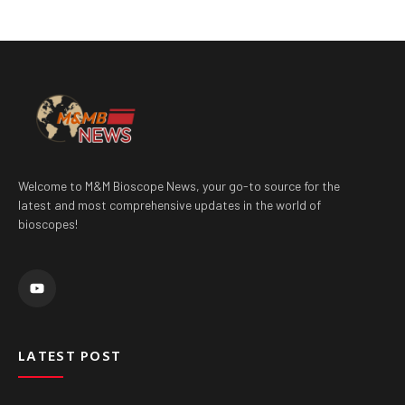
Welcome to M&M Bioscope News, your go-to source for the
latest and most comprehensive updates in the world of
bioscopes!
Y
o
u
t
u
b
e
LATEST POST