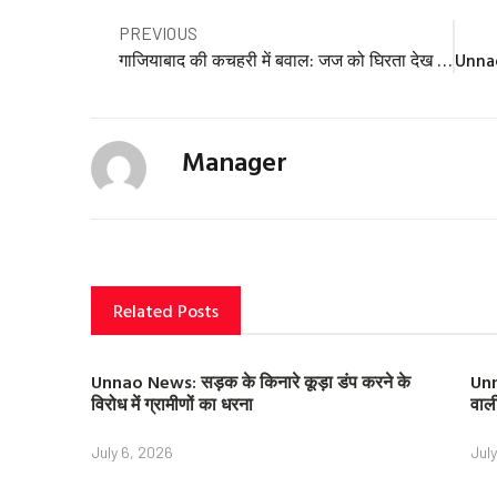
Prev
PREVIOUS
गाजियाबाद की कचहरी में बवाल: जज को घिरता देख किया लाठीचार्ज… पुलिसवालों ने वकीलों को जड़े थप्पड़; बरसाई लाठी
Manager
Related Posts
Unnao News: सड़क के किनारे कूड़ा डंप करने के
Unn
विरोध में ग्रामीणों का धरना
वाल
July 6, 2026
Jul