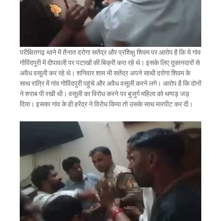
परीक्षितगढ़ थाने में तैनात दरोगा सतेंद्र और प्रशिक्षु शिवम पर आरोप है कि ये गांव
गोविंदपुरी में दीपावली पर पटाखों की बिक्री करा रहे थे। इसके लिए दुकानदारों से
अवैध वसूली कर रहे थे। शनिवार शाम भी सतेंद्र अपने साथी दरोगा शिवम के
साथ रात्रि में गांव गोविंदपुरी पहुंचे और अवैध वसूली करने लगे। आरोप है कि दोनों
ने शराब पी रखी थी। वसूली का विरोध करने पर बुजुर्ग महिला को थप्पड़ जड़
दिया। इसका गांव के ही हरेंद्र ने विरोध किया तो उसके साथ मारपीट कर दी।