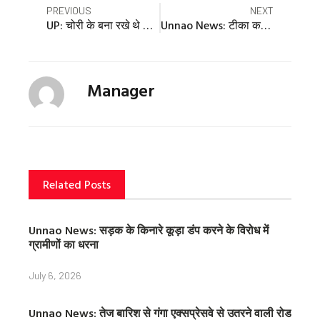
Prev
Nex
PREVIOUS
NEXT
o
o
o
UP: चोरी के बना रखे थे अपने उसूल… इसलिए सीसीटीवी कैमरे में दिखाता था चेहरा; फहीम का चौंकाने वाला कबूलनामा
Unnao News: टीका कर बहनों ने मांगी भाई की लंबी उम्र
n
n
n
f
t
p
a
w
i
c
i
n
Manager
e
t
t
b
t
e
o
e
r
o
r
e
k
s
t
Related Posts
Unnao News: सड़क के किनारे कूड़ा डंप करने के विरोध में
ग्रामीणों का धरना
July 6, 2026
Unnao News: तेज बारिश से गंगा एक्सप्रेसवे से उतरने वाली रोड