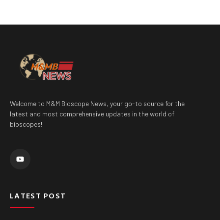
Welcome to M&M Bioscope News, your go-to source for the
latest and most comprehensive updates in the world of
bioscopes!
Y
o
u
t
u
b
e
LATEST POST