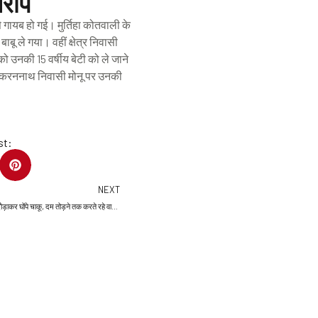
आरोप
े गायब हो गई। मुर्तिहा कोतवाली के
ाबू ले गया। वहीं क्षेत्र निवासी
ो उनकी 15 वर्षीय बेटी को ले जाने
 गोकरननाथ निवासी मोनू पर उनकी
st:
S
h
Next
NEXT
a
मुरादाबाद में खूनी खेल: दाैड़ाकर घोंपे चाकू, दम तोड़ने तक करते रहे वार, 50 मीटर भागा यूसुफ.. नहीं बचा पाया जान
r
e
o
n
p
i
n