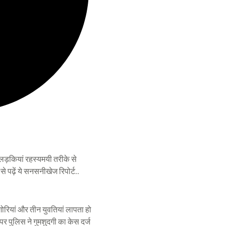
7 लड़कियां रहस्यमयी तरीके से
 पढ़ें ये सनसनीखेज रिपोर्ट..
किशोरियां और तीन युवतियां लापता हो
 पुलिस ने गुमशुदगी का केस दर्ज