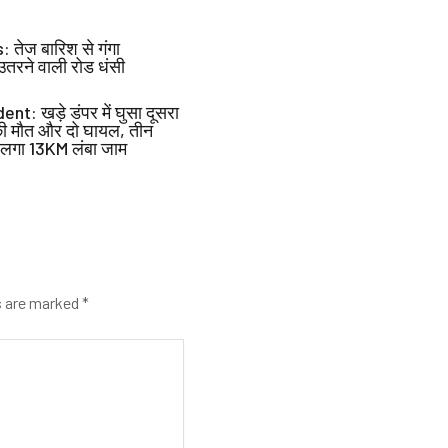
t
e
तेज बारिश से गंगा
 उतरने वाली रोड धंसी
r
e
t: खड़े डंपर में घुसा दूसरा
s
ी मौत और दो घायल, तीन
t
े लगा 13KM लंबा जाम
s are marked
*