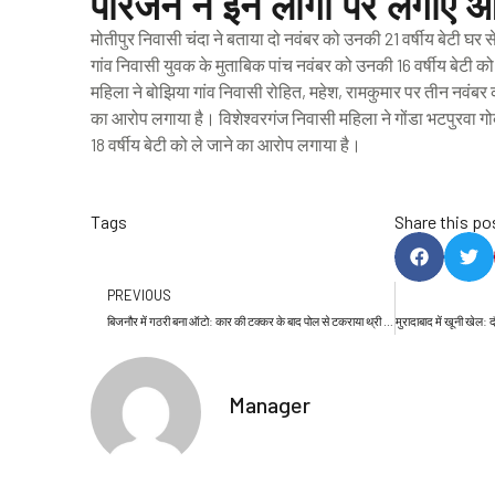
परिजन ने इन लोगों पर लगाए 
मोतीपुर निवासी चंदा ने बताया दो नवंबर को उनकी 21 वर्षीय बेटी घर स
गांव निवासी युवक के मुताबिक पांच नवंबर को उनकी 16 वर्षीय बेटी को ब
महिला ने बोझिया गांव निवासी रोहित, महेश, रामकुमार पर तीन नवंबर क
का आरोप लगाया है। विशेश्वरगंज निवासी महिला ने गोंडा भटपुरवा
18 वर्षीय बेटी को ले जाने का आरोप लगाया है।
Tags
Share this po
S
S
h
h
Prev
PREVIOUS
a
a
बिजनौर में गठरी बना ऑटो: कार की टक्कर के बाद पोल से टकराया थ्री व्हीलर, पल भर में बिखर गईं खुशियां; तस्वीरें
r
r
e
e
o
o
Manager
n
n
f
t
a
w
c
i