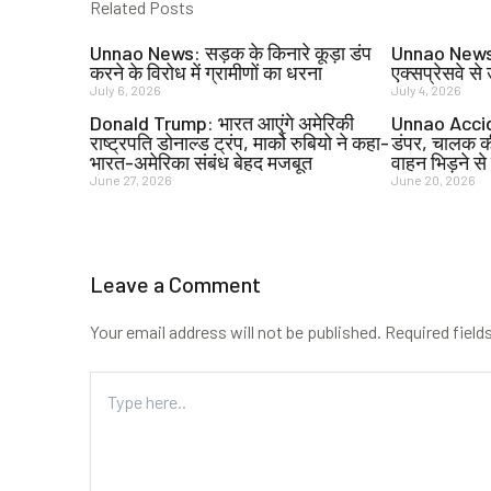
Related Posts
e
t
b
t
Unnao News: सड़क के किनारे कूड़ा डंप
Unnao News: 
करने के विरोध में ग्रामीणों का धरना
एक्सप्रेसवे से
o
e
July 6, 2026
July 4, 2026
o
r
Donald Trump: भारत आएंगे अमेरिकी
Unnao Acciden
k
राष्ट्रपति डोनाल्ड ट्रंप, मार्को रुबियो ने कहा-
डंपर, चालक क
भारत-अमेरिका संबंध बेहद मजबूत
वाहन भिड़ने स
June 27, 2026
June 20, 2026
Leave a Comment
Your email address will not be published.
Required field
Type
here..