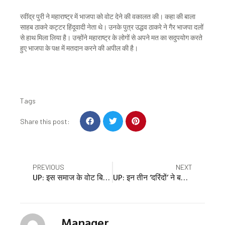
रवींद्र पुरी ने महाराष्ट्र में भाजपा को वोट देने की वकालत की। कहा की बाला
साहब ठाकरे कट्टर हिंदूवादी नेता थे। उनके पुत्र उद्धव ठाकरे ने गैर भाजपा दलों
से हाथ मिला लिया है। उन्होंने महाराष्ट्र के लोगों से अपने मत का सदुपयोग करते
हुए भाजपा के पक्ष में मतदान करने की अपील की है।
Tags
S
S
S
Share this post:
h
h
h
a
a
a
r
r
r
e
e
e
Prev
Nex
PREVIOUS
NEXT
o
o
o
UP: इस समाज के वोट बिखरे तो आसान होगी भाजपा की राह… मुस्लिम मत तय करेंगे हार-जीत; यहां सिर्फ एक बार खिला कमल
UP: इन तीन ‘दरिंदों’ ने बर्बाद की छात्रा की जिंदगी, कैफे में बारी-बारी से लूटी अस्मत…वो चीखती रही, रहम न आया
n
n
n
f
t
p
a
w
i
c
i
n
Manager
e
t
t