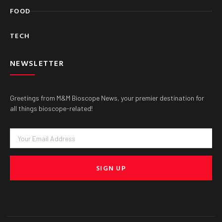
FOOD
TECH
NEWSLETTER
Greetings from M&M Bioscope News, your premier destination for
all things bioscope-related!
Email
SIGN UP