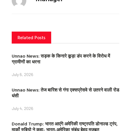
b
t
e
o
e
r
o
r
e
k
s
t
Related Posts
Unnao News: सड़क के किनारे कूड़ा डंप करने के विरोध में
ग्रामीणों का धरना
July 6, 2026
Unnao News: तेज बारिश से गंगा एक्सप्रेसवे से उतरने वाली रोड
धंसी
July 4, 2026
Donald Trump: भारत आएंगे अमेरिकी राष्ट्रपति डोनाल्ड ट्रंप,
मार्को रुबियो ने कहा- भारत-अमेरिका संबंध बेहद मजबूत