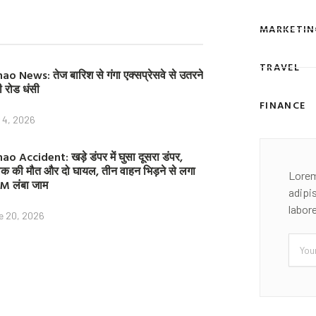
o
r
e
k
s
MARKETIN
t
TRAVEL
ao News: तेज बारिश से गंगा एक्सप्रेसवे से उतरने
ी रोड धंसी
FINANCE
y 4, 2026
ao Accident: खड़े डंपर में घुसा दूसरा डंपर,
क की मौत और दो घायल, तीन वाहन भिड़ने से लगा
Lorem
M लंबा जाम
adipi
labor
e 20, 2026
Email