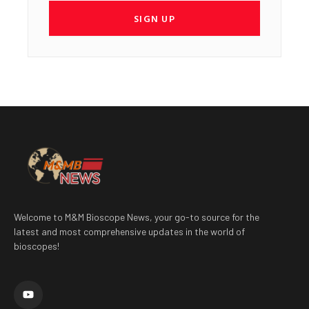
SIGN UP
Welcome to M&M Bioscope News, your go-to source for the
latest and most comprehensive updates in the world of
bioscopes!
Y
o
u
t