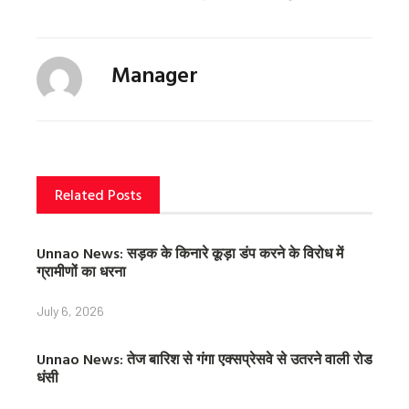
f
t
p
a
w
i
c
i
n
Manager
e
t
t
b
t
e
o
e
r
o
r
e
k
s
t
Related Posts
Unnao News: सड़क के किनारे कूड़ा डंप करने के विरोध में
ग्रामीणों का धरना
July 6, 2026
Unnao News: तेज बारिश से गंगा एक्सप्रेसवे से उतरने वाली रोड
धंसी