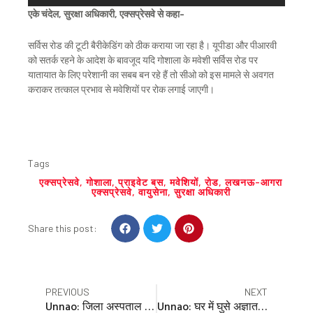
एके चंदेल, सुरक्षा अधिकारी, एक्सप्रेसवे से कहा-
सर्विस रोड की टूटी बैरीकेडिंग को ठीक कराया जा रहा है। यूपीडा और पीआरवी
को सतर्क रहने के आदेश के बावजूद यदि गोशाला के मवेशी सर्विस रोड पर
यातायात के लिए परेशानी का सबब बन रहे हैं तो सीओ को इस मामले से अवगत
कराकर तत्काल प्रभाव से मवेशियों पर रोक लगाई जाएगी।
Tags
एक्सप्रेसवे
,
गोशाला
,
प्राइवेट बस
,
मवेशियों
,
रोड
,
लखनऊ-आगरा
एक्सप्रेसवे
,
वायुसेना
,
सुरक्षा अधिकारी
S
S
S
Share this post:
h
h
h
a
a
a
r
r
r
e
e
e
Prev
Nex
PREVIOUS
NEXT
o
o
o
Unnao: जिला अस्पताल में घायल मरीज को नहीं मिला स्ट्रेचर
Unnao: घर में घुसे अज्ञात युवक की बेरहमी से पिटाई
n
n
n