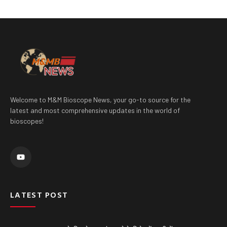
Welcome to M&M Bioscope News, your go-to source for the
latest and most comprehensive updates in the world of
bioscopes!
Y
o
u
t
u
b
e
LATEST POST