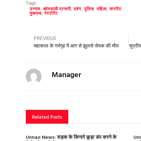
Tags
उन्नाव
,
कोतवाली प्रभारी
,
दबंग
,
पुलिस
,
महिला
,
मारपीट
,
मुकदमा
,
रेस्टोरेंट
Prev
PREVIOUS
महाकाल के गर्भगृह में आग से झुलसे सेवक की मौत
Manager
Related Posts
Unnao News: सड़क के किनारे कूड़ा डंप करने के
Unn