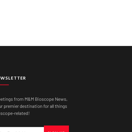
EWSLETTER
eetings from M&M Bioscope News,
r premier destination for all things
oscope-related!
ail