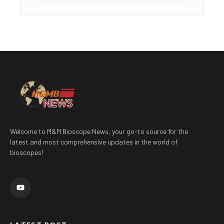
Welcome to M&M Bioscope News, your go-to source for the
latest and most comprehensive updates in the world of
bioscopes!
Y
o
u
t
u
b
e