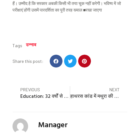
हैं। उम्मीद है कि सरकार अबकी किसी भी तया चूक नहीं करेगी। भविष्य में जो
परीक्षाएं होंगी उसमें पारदर्शिता का पूरी तरह ख्याल ■रखा जाएगा
उन्नाव
Tags
S
S
S
Share this post:
h
h
h
a
a
a
r
r
r
e
e
e
Prev
Nex
PREVIOUS
NEXT
o
o
o
Education: 32 वर्षों से गुणवत्तापूर्ण शिक्षा दे रही यूनाइटेड यूनिवर्सिटी, 86% छात्रों का हुआ कैंपस प्लेसमेंट
हाथरस कांड में मथुरा की 11 महिलाओं की मौत:भीड़ के सैलाब में निशा से छूट गया मां का हाथ; घर पहुंची तो पता चला नहीं रही मां
n
n
n
f
t
p
a
w
i
c
i
n
Manager
e
t
t
b
t
e
o
e
r