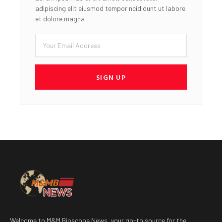
adipiscing elit eiusmod tempor ncididunt ut labore
et dolore magna
Email
SIGN UP
Welcome to M&M Bioscope News, your go-to source for the