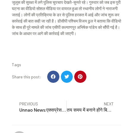
जुलूस की सुरक्षा में लगे पुलिस चुपचाप देखते-सुनते रहे। गुरुवार को जब इस पूरी
घटना का वीडियो सोशल मीडिया पर वायरल हुआ तो स्थानीय लोगों ने नाराजगी
जताई। लोगों की प्रतिक्रिया के डर से पुलिस हरकत में आई और जांच शुरू कर
कार्रवाई की बात कही जा रही है। डीसीपी पश्चिम विजय ढुल ने बताया कि वीडियो
के साथ ही पूरे मामले की जांच एसीपी कल्याणपुर अभिषेक पांडेय को सौंपी गई है।
जांच के आधार पर आगे की कार्रवाई की जाएगी।
Tags
S
S
S
Share this post:
h
h
h
a
a
a
r
r
r
e
e
e
Prev
Nex
PREVIOUS
NEXT
o
o
o
Unnao News:एक्सप्रेसवे पर मौत का तांडव: एक साथ जिए-मरे पांच दोस्त, गायब थे मृतकों की चेन-अंगूठियां, चालक ने कही ये बात
तय समय में बनाने होंगे बिजली फॉल्ट, देरी पर 50 से 500 तक मुआवजा, सबसे पहले केस्को में व्यवस्था लागू
n
n
n
f
t
p
a
w
i
c
i
n