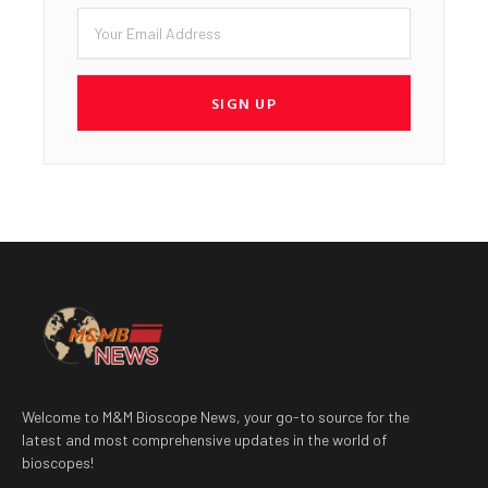
Email
SIGN UP
Welcome to M&M Bioscope News, your go-to source for the
latest and most comprehensive updates in the world of
bioscopes!