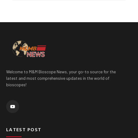
Welcome to M&M Bioscope News, your go-to source for the
latest and most comprehensive updates in the world of
bioscopes!
Y
o
u
t
u
b
e
LATEST POST