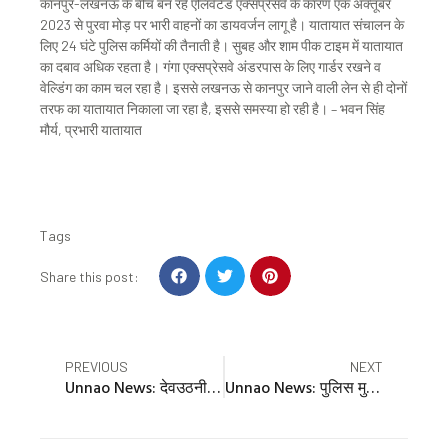
कानपुर-लखनऊ के बीच बन रहे एलिवेटेड एक्सप्रेसवे के कारण एक अक्तूबर
2023 से पुरवा मोड़ पर भारी वाहनों का डायवर्जन लागू है। यातायात संचालन के
लिए 24 घंटे पुलिस कर्मियों की तैनाती है। सुबह और शाम पीक टाइम में यातायात
का दबाव अधिक रहता है। गंगा एक्सप्रेसवे अंडरपास के लिए गार्डर रखने व
वेल्डिंग का काम चल रहा है। इससे लखनऊ से कानपुर जाने वाली लेन से ही दोनों
तरफ का यातायात निकाला जा रहा है, इससे समस्या हो रही है। – भवन सिंह
मौर्य, प्रभारी यातायात
Tags
S
S
S
Share this post:
h
h
h
a
a
a
r
r
r
e
e
e
Prev
Nex
PREVIOUS
NEXT
o
o
o
Unnao News: देवउठनी एकादशी आज, शुरू होंगे मांगलिक कार्य
Unnao News: पुलिस मुठभेड़ में घायल लुटेरा कानपुर रेफर
n
n
n
f
t
p
a
w
i