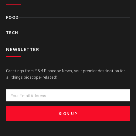
FOOD
TECH
NEWSLETTER
Greetings from M&M Bioscope News, your premier destination for
all things bioscope-related!
Email
SIGN UP