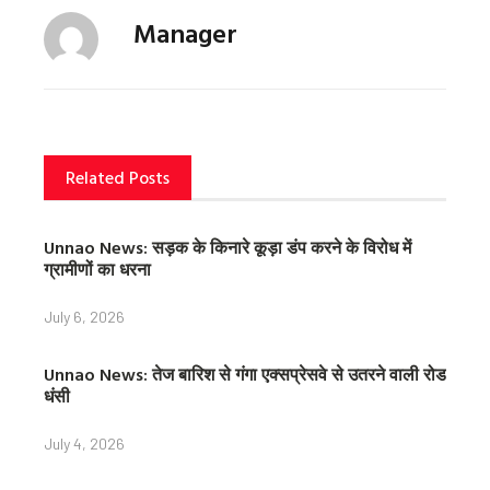
c
i
n
Manager
e
t
t
b
t
e
o
e
r
o
r
e
k
s
t
Related Posts
Unnao News: सड़क के किनारे कूड़ा डंप करने के विरोध में
ग्रामीणों का धरना
July 6, 2026
Unnao News: तेज बारिश से गंगा एक्सप्रेसवे से उतरने वाली रोड
धंसी
July 4, 2026