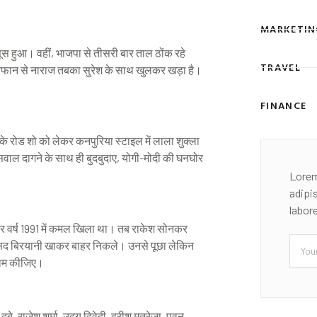
MARKETIN
हसूस हुआ। वहीं, भाजपा से तीसरी बार ताल ठोंक रहे
TRAVEL
ं। इरफान से नाराज तबका सुरेश के साथ खुलकर खड़ा है।
FINANCE
 के रोड शो को लेकर कनपुरिया स्टाइल में लाला शुक्ला
वाल दागने के साथ ही बुदबुदाए, योगी-मोदी की घनघोर
।
Lorem
adipi
labor
पर वर्ष 1991 में कमल खिला था। तब राकेश सोनकर
Email
असद बिरयानी खाकर बाहर निकले। उनसे पूछा लेकिन
 काम कीजिए।
, राजेश शर्मा, उदय द्विवेदी, हरीश मतरेजा, पवन