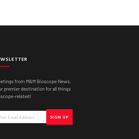
EWSLETTER
eetings from M&M Bioscope News,
r premier destination for all things
oscope-related!
ail
SIGN UP