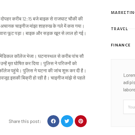
MARKETIN
ार दोपहर करीब 12:15 बजे बाइक से राजघाट चौकी की
ामने अचानक चाइनीज मांझा शाहरुख के गले में कस गया।
TRAVEL
्वारा फूट पड़ा। बाइक और सड़क खून से लाल हो गई।
FINANCE
 मेडिकल कॉलेज भेजा। घटनास्थल से करीब पांच सौ
 उन्हें मृत घोषित कर दिया। पुलिस ने परिजनों को
लेज पहुंचे। पुलिस ने घटना की जांच शुरू कर दी है।
Lorem
बावजूद इसकी बिक्री हो रही है। चाइनीज मांझे से पहले
adipi
labor
Email
S
S
S
Share this post:
h
h
h
a
a
a