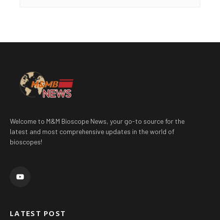
Welcome to M&M Bioscope News, your go-to source for the
latest and most comprehensive updates in the world of
bioscopes!
Y
o
u
t
u
b
e
LATEST POST